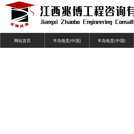
网站首页
半岛电竞(中国)
半岛电竞(中国)